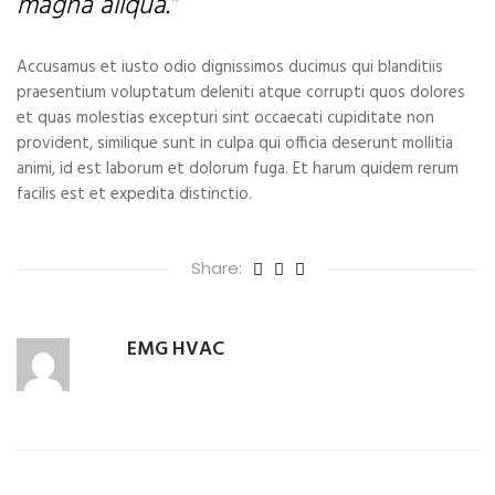
magna aliqua.”
Accusamus et iusto odio dignissimos ducimus qui blanditiis
praesentium voluptatum deleniti atque corrupti quos dolores
et quas molestias excepturi sint occaecati cupiditate non
provident, similique sunt in culpa qui officia deserunt mollitia
animi, id est laborum et dolorum fuga. Et harum quidem rerum
facilis est et expedita distinctio.
Share:
EMG HVAC