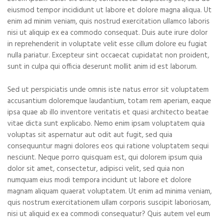
eiusmod tempor incididunt ut labore et dolore magna aliqua. Ut
enim ad minim veniam, quis nostrud exercitation ullamco laboris
nisi ut aliquip ex ea commodo consequat. Duis aute irure dolor
in reprehenderit in voluptate velit esse cillum dolore eu fugiat
nulla pariatur. Excepteur sint occaecat cupidatat non proident,
sunt in culpa qui officia deserunt mollit anim id est laborum.
Sed ut perspiciatis unde omnis iste natus error sit voluptatem
accusantium doloremque laudantium, totam rem aperiam, eaque
ipsa quae ab illo inventore veritatis et quasi architecto beatae
vitae dicta sunt explicabo. Nemo enim ipsam voluptatem quia
voluptas sit aspernatur aut odit aut fugit, sed quia
consequuntur magni dolores eos qui ratione voluptatem sequi
nesciunt. Neque porro quisquam est, qui dolorem ipsum quia
dolor sit amet, consectetur, adipisci velit, sed quia non
numquam eius modi tempora incidunt ut labore et dolore
magnam aliquam quaerat voluptatem. Ut enim ad minima veniam,
quis nostrum exercitationem ullam corporis suscipit laboriosam,
nisi ut aliquid ex ea commodi consequatur? Quis autem vel eum